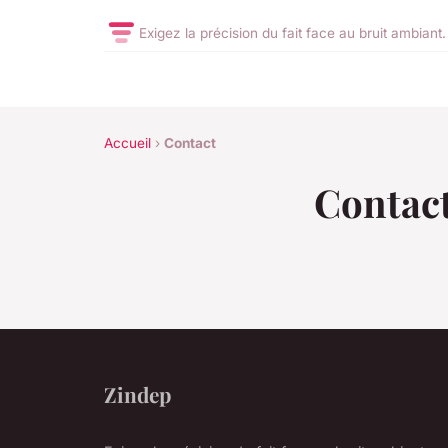
Exigez la précision du fait face au bruit ambiant.
Accueil
›
Contact
Contac
Zindep