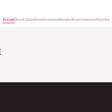
Accueil
Actu
Culture
Divertissement
Emploi
Environnement
Société
t