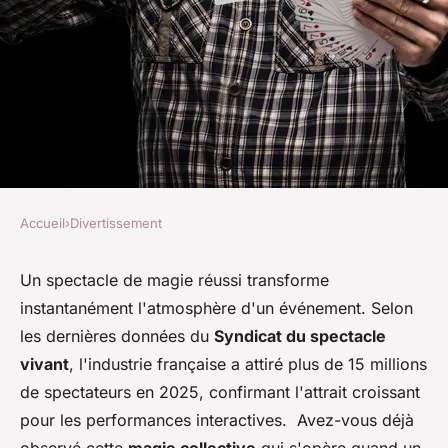
Accueil
›
Divertissement
DIVERTISSEMENT
Découvrez un magicien à lyon
Un spectacle de magie réussi transforme
instantanément l'atmosphère d'un événement. Selon
pour vos événements
les dernières données du
Syndicat du spectacle
inoubliables
vivant
, l'industrie française a attiré plus de 15 millions
de spectateurs en 2025, confirmant l'attrait croissant
Sara
•
21 novembre 2025
•
7 min de lecture
pour les performances interactives. Avez-vous déjà