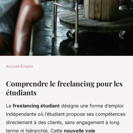
Accueil
›
Emploi
EMPLOI
Comprendre le freelancing pour les
Explorer le freelancing : une
étudiants
nouvelle voie pour les
étudiants au lieu des jobs
Le
freelancing étudiant
désigne une forme d’emploi
classiques ?
indépendante où l’étudiant propose ses compétences
directement à des clients, sans engagement à long
Sara
•
7 mai 2025
•
8 min de lecture
terme ni hiérarchie. Cette
nouvelle voie