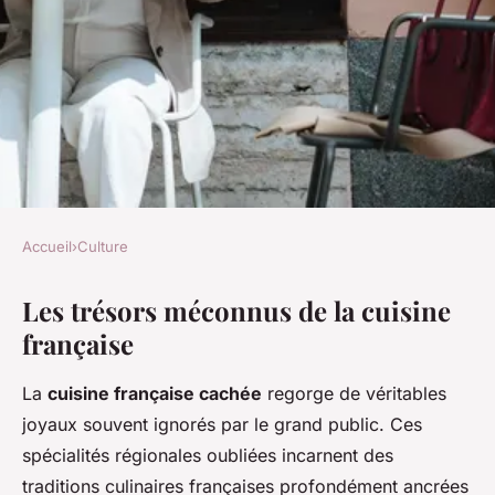
Accueil
›
Culture
CULTURE
Les trésors méconnus de la cuisine
Les essentiels cachés de la
française
cuisine française à découvrir
absolument
La
cuisine française cachée
regorge de véritables
joyaux souvent ignorés par le grand public. Ces
Sara
•
7 mai 2025
•
6 min de lecture
spécialités régionales oubliées incarnent des
traditions culinaires françaises profondément ancrées