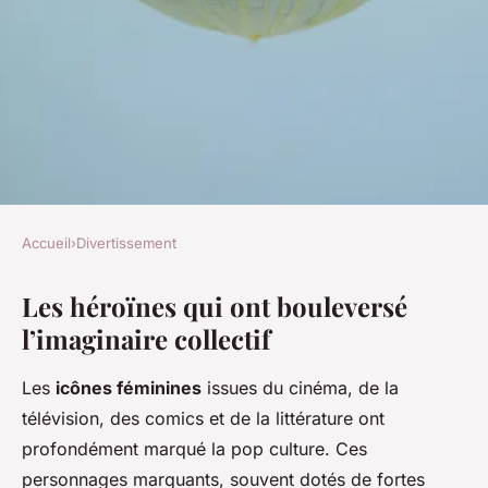
Accueil
›
Divertissement
DIVERTISSEMENT
Les héroïnes qui ont bouleversé
Les Héroïnes Inoubliables de
l’imaginaire collectif
la Pop Culture : Icônes
Féminines qui Marquent
Les
icônes féminines
issues du cinéma, de la
l'Histoire
télévision, des comics et de la littérature ont
profondément marqué la pop culture. Ces
Sara
•
7 mai 2025
•
4 min de lecture
personnages marquants, souvent dotés de fortes