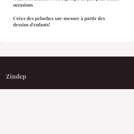
occasions
Créez des peluches sur-mesure à partir des
dessins d'enfants!
Zindep
Exigez la précision du fait face au bruit ambiant.
Accueil
Mentions légales
Contact
© 2026 Zindep. Tous droits réservés.