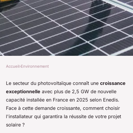
Accueil
›
Environnement
ENVIRONNEMENT
Panneau solaire
Le secteur du photovoltaïque connaît une
croissance
exceptionnelle
avec plus de 2,5 GW de nouvelle
photovoltaïque : pourquoi
capacité installée en France en 2025 selon Enedis.
faire confiance à globe energy
Face à cette demande croissante, comment choisir
?
l'installateur qui garantira la réussite de votre projet
solaire ?
Sara
•
25 novembre 2025
•
7 min de lecture