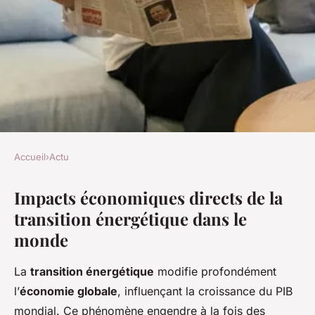
Accueil
›
Actu
ACTU
Impacts économiques directs de la
Quels sont les impacts de la
transition énergétique dans le
transition énergétique sur
monde
l'économie globale ?
La
transition énergétique
modifie profondément
Sara
•
7 mai 2025
•
9 min de lecture
l’
économie globale
, influençant la croissance du PIB
mondial. Ce phénomène engendre à la fois des