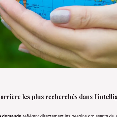
 Les profils en
carrière les plus recherchés dans l’intell
ompétences
en demande
reflètent directement les besoins croissants du 