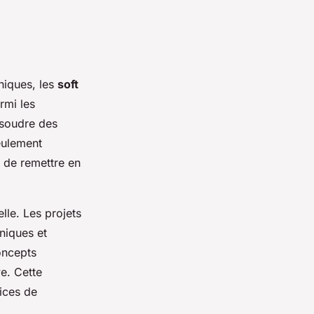
niques, les
soft
rmi les
ésoudre des
ulement
i de remettre en
lle. Les projets
niques et
oncepts
ve. Cette
vices de