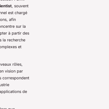
ientist
, souvent
nnel est chargé
ons, afin
concentre sur la
ter à partir des
rs la recherche
omplexes et
veaux rôles,
en vision par
ils correspondent
ustrie
applications de