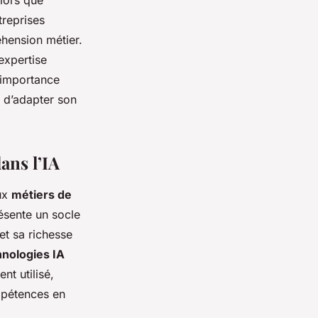
Alors que
treprises
hension métier.
 expertise
l’importance
n d’adapter son
ans l’IA
ux
métiers de
ésente un socle
et sa richesse
hnologies IA
nt utilisé,
mpétences en