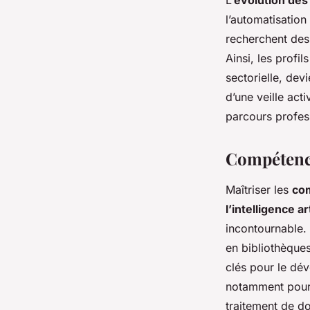
L’
évolution des
l’automatisation
recherchent des
Ainsi, les profi
sectorielle, dev
d’une veille act
parcours profes
Compétence
Maîtriser les
co
l’intelligence art
incontournable. 
en bibliothèque
clés pour le dév
notamment pour 
traitement de d