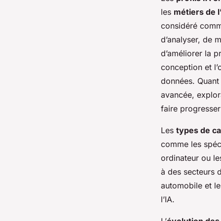
recherchées
les
métiers de l’
considéré comme
d’analyser, de m
Sara
•
7 mai 2025
•
8 min de lecture
d’améliorer la pr
conception et l’
données. Quant 
avancée, explor
faire progresser l
Les
types de ca
comme les spécia
ordinateur ou le
à des secteurs d’
automobile et le
l’IA.