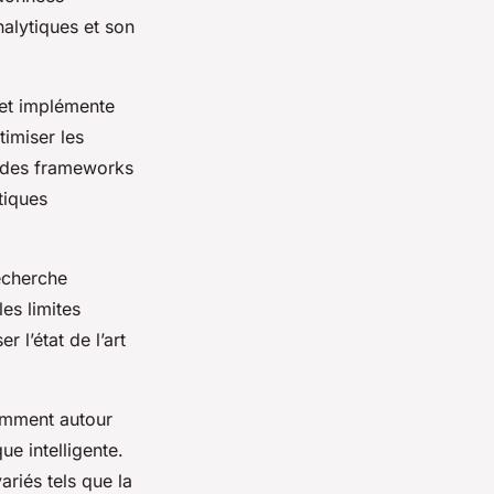
nalytiques et son
 et implémente
imiser les
e des frameworks
tiques
echerche
es limites
r l’état de l’art
tamment autour
ue intelligente.
riés tels que la