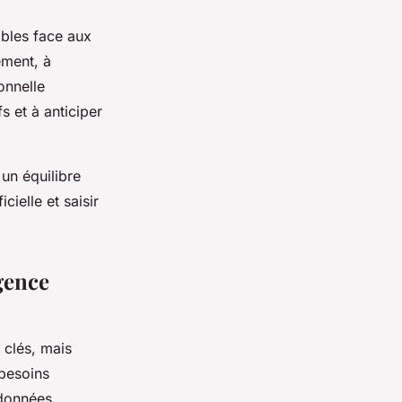
sables face aux
ement, à
onnelle
s et à anticiper
un équilibre
cielle et saisir
igence
 clés, mais
 besoins
 données