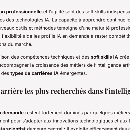
on professionnelle
et l’agilité sont des soft skills indispen
des des technologies IA. La capacité à apprendre continuell
ouveaux outils et méthodes témoigne d’une maturité professi
 flexibilité aide les profils IA en demande à rester compétitif
ions du marché.
gaison des compétences techniques et des
soft skills IA
crée 
ccompagner la croissance des métiers de l’intelligence artifi
s des
types de carrières IA
émergentes.
carrière les plus recherchés dans l’intell
en demande
restent fortement dominés par quelques métiers
ment pour s’adapter aux innovations technologiques et aux
ta scientist
demeure central : il exploite efficacement des