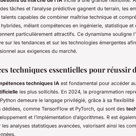
 besoins du marché de l’IA
incite à une grande flexibilité. 
 des tâches et l’analyse prédictive gagnent du terrain, les en
 talents capables de combiner maîtrise technique et compré
ls hybrides, mêlant compétences en ingénierie, statistique et
iennent particulièrement attractifs. Ce dynamisme souligne 
ive sur les tendances et sur les technologies émergentes afi
sionnel aux exigences du marché.
s techniques essentielles pour réussir d
mpétences techniques IA
est fondamental pour accéder a
ificielle
les plus sollicités. En 2024, la programmation repr
Python demeure le langage privilégié, grâce à sa flexibilité 
s dédiées, comme TensorFlow et PyTorch, qui sont des
tec
eloppement et l’implémentation d’algorithmes. R est égaleme
les analyses statistiques avancées, valorisant ainsi les co
onnées.