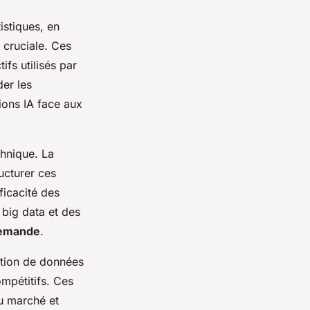
istiques, en
cruciale. Ces
fs utilisés par
der les
ions IA face aux
chnique. La
ucturer ces
ficacité des
e big data et des
 demande
.
stion de données
mpétitifs. Ces
du marché et