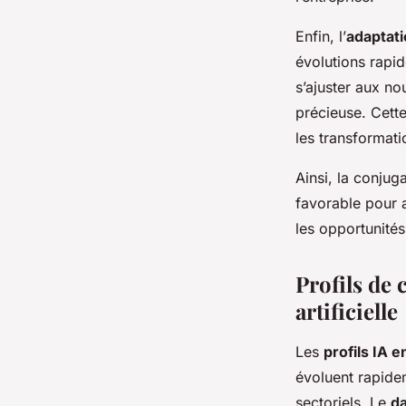
Enfin, l’
adaptati
évolutions rapi
s’ajuster aux n
précieuse. Cette
les transformat
Ainsi, la conju
favorable pour a
les opportunité
Profils de 
artificielle
Les
profils IA 
évoluent rapide
sectoriels. Le
da