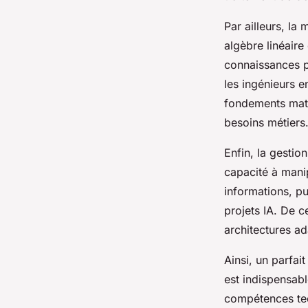
Par ailleurs, la
algèbre linéaire 
connaissances p
les ingénieurs e
fondements math
besoins métiers
Enfin, la gestio
capacité à mani
informations, pu
projets IA. De ce
architectures ad
Ainsi, un parfa
est indispensab
compétences tec