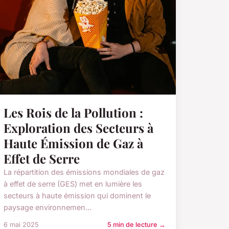
Les Rois de la Pollution :
Exploration des Secteurs à
Haute Émission de Gaz à
Effet de Serre
La répartition des émissions mondiales de gaz
à effet de serre (GES) met en lumière les
secteurs à haute émission qui dominent le
paysage environnemen...
6 mai 2025
5 min de lecture →