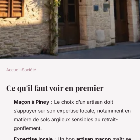
Accueil
›
Société
SOCIÉTÉ
Ce qu'il faut voir en premier
Top critères pour sélectionner
un maçon à Piney pour vos
Maçon à Piney
: Le choix d’un artisan doit
projets
s’appuyer sur son expertise locale, notamment en
matière de sols argileux sensibles au retrait-
Orion
•
01/07/2026 13:49
•
9 min de lecture
gonflement.
Expertise locale
: Un bon
artisan maçon
maîtrise