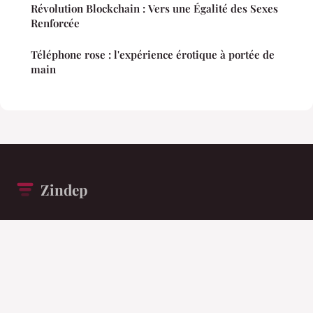
Révolution Blockchain : Vers une Égalité des Sexes
Renforcée
Téléphone rose : l'expérience érotique à portée de
main
Zindep
Exigez la précision du fait face au bruit ambiant.
Accueil
Mentions légales
Contact
© 2026 Zindep. Tous droits réservés.