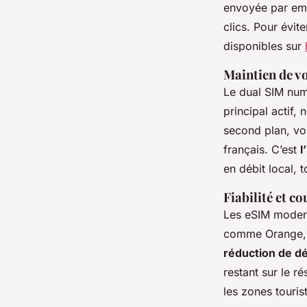
envoyée par emai
clics. Pour évit
disponibles sur
Maintien de v
Le dual SIM num
principal actif,
second plan, vou
français. C’est
l
en débit local, t
Fiabilité et c
Les eSIM modern
comme Orange, 
réduction de dé
restant sur le r
les zones touris