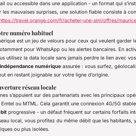
l ou accessible dans une application - un format qui s’inst
er les mauvaises surprises, une solution fiable consiste à con
https://travel.orange.com/fr/acheter-une-sim/offres/mauric
otre numéro habituel
érique est un jeu de velours pour ceux qui veulent garder 
 notamment pour WhatsApp ou les alertes bancaires. En activ
s utilisez la data locale sans jamais perdre le lien avec vo
’indépendance numérique
assurée : vous surfez, géolocali
out en restant joignable sur votre ligne d’origine.
ouverture réseau locale
es s’appuient sur des partenariats avec les principaux opé
Emtel ou MTML. Cela garantit une connexion 4G/5G stable
bit
progressive - un défaut fréquent sur certains forfaits in
éseau local, vous profitez du même débit que les habitants,
tiques ou plus isolées.