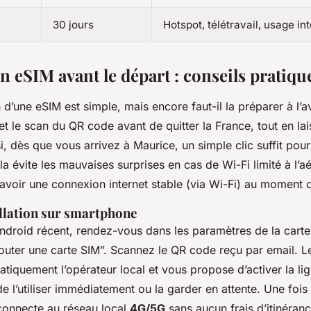
30 jours
Hotspot, télétravail, usage int
on eSIM avant le départ : conseils pratiqu
 d’une eSIM est simple, mais encore faut-il la préparer à l’a
 et le scan du QR code avant de quitter la France, tout en lais
i, dès que vous arrivez à Maurice, un simple clic suffit pour
la évite les mauvaises surprises en cas de Wi-Fi limité à l’a
d’avoir une connexion internet stable (via Wi-Fi) au moment de
allation sur smartphone
ndroid récent, rendez-vous dans les paramètres de la carte
jouter une carte SIM”. Scannez le QR code reçu par email. L
tiquement l’opérateur local et vous propose d’activer la li
e l’utiliser immédiatement ou la garder en attente. Une fois 
onnecte au réseau local
4G/5G
sans aucun frais d’itinéranc