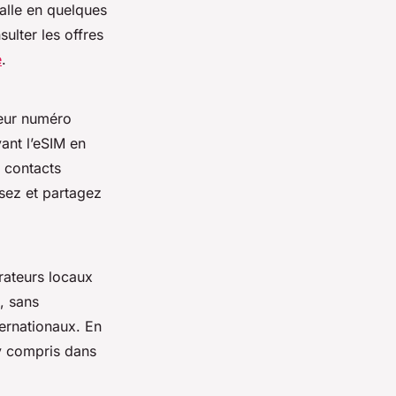
alle en quelques
sulter les offres
e
.
leur numéro
ant l’eSIM en
s contacts
sez et partagez
rateurs locaux
, sans
ternationaux. En
 y compris dans