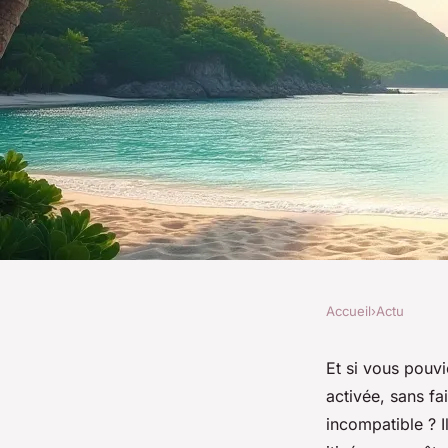
Accueil
›
Actu
ACTU
Choisir l'eSIM pour l
Et si vous pouvi
activée, sans fa
options et conseils 
incompatible ? I