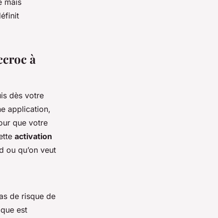
e mais
éfinit
ccroc à
is dès votre
ne application,
our que votre
ette
activation
d ou qu’on veut
as de risque de
ique est