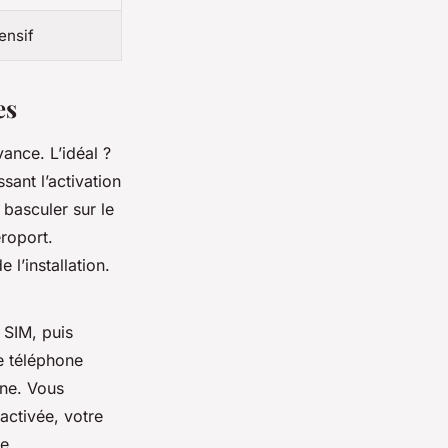
ensif
es
vance. L’idéal ?
sant l’activation
 basculer sur le
éroport.
 l’installation.
 SIM, puis
e téléphone
gne. Vous
activée, votre
e.