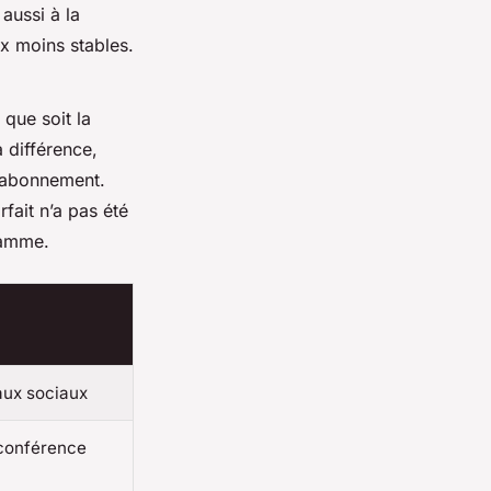
aussi à la
x moins stables.
 que soit la
a différence,
 l’abonnement.
orfait n’a pas été
ramme.
aux sociaux
oconférence