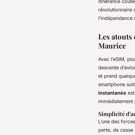
itinérance coûte
révolutionnaire c
Gordon
•
02/07/2026 09:32
•
9 min de lecture
l’indépendance
Les atouts 
Maurice
Avec l’eSIM, pl
descente d’avion
et prend quelque
smartphone soit
instantanée
est
immédiatement p
Simplicité d'a
L’une des force
perte, de casse 