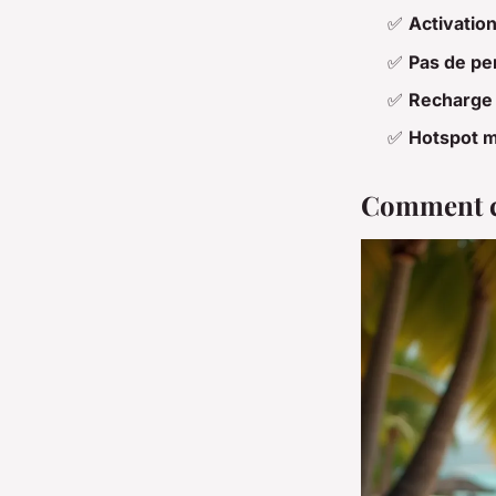
✅
Activation
✅
Pas de pe
✅
Recharge 
✅
Hotspot m
Comment ch