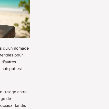
ns qu’un nomade
gmentées pour
 d’autres
e hotspot est
e l’usage entre
age de
sociaux, tandis