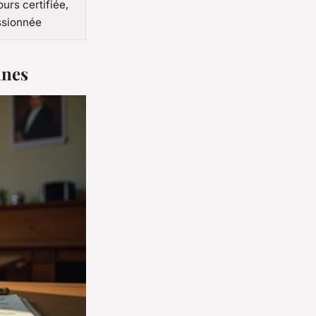
ours certifiée,
ssionnée
nnes