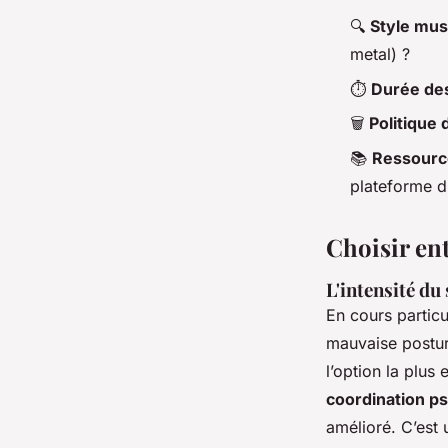
🔍
Style mus
metal) ?
⏱
Durée de
🗑
Politique 
📚
Ressourc
plateforme d
Choisir ent
L'intensité du 
En cours partic
mauvaise posture
l’option la plus
coordination p
amélioré. C’est 