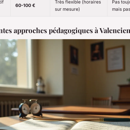
if
Très flexible (horaires
Pas touj
60-100 €
sur mesure)
mais pa
entes approches pédagogiques à Valencie