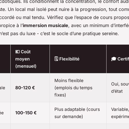
dotiques. Ils conditionnent la concentration, le confort audit
te. Un local mal isolé peut nuire à la progression, tout co
ccordé ou mal tendu. Vérifiez que l’espace de cours propo
ropice à l’
immersion musicale
, avec un minimum d’interf
n’est pas du luxe - c’est le socle d’une pratique sereine.
💶 Coût
moyen
🗓 Flexibilité
🎓 Certi
(mensuel)
Moins flexible
Oui, sou
ale
80-120 €
(emplois du temps
d’état
fixes)
Plus adaptable (cours
Variable
ée
100-150 €
sur demande)
expérim