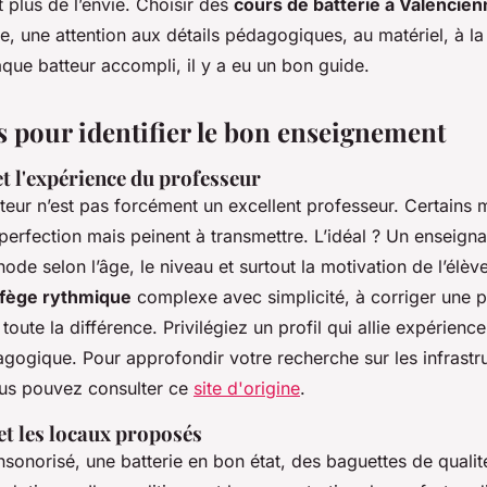
it plus de l’envie. Choisir des
cours de batterie à Valencie
ne, une attention aux détails pédagogiques, au matériel, à 
que batteur accompli, il y a eu un bon guide.
s pour identifier le bon enseignement
t l'expérience du professeur
teur n’est pas forcément un excellent professeur. Certains m
perfection mais peinent à transmettre. L’idéal ? Un enseign
hode selon l’âge, le niveau et surtout la motivation de l’élèv
lfège rythmique
complexe avec simplicité, à corriger une 
 toute la différence. Privilégiez un profil qui allie expérienc
gogique. Pour approfondir votre recherche sur les infrastru
ous pouvez consulter ce
site d'origine
.
et les locaux proposés
nsonorisé, une batterie en bon état, des baguettes de qualit