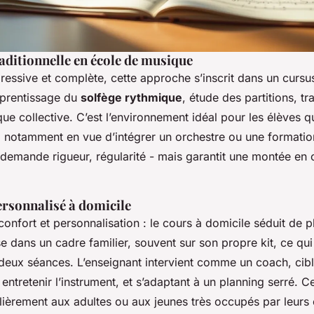
aditionnelle en école de musique
gressive et complète, cette approche s’inscrit dans un curs
pprentissage du
solfège rythmique
, étude des partitions, tr
que collective. C’est l’environnement idéal pour les élèves q
, notamment en vue d’intégrer un orchestre ou une formatio
 demande rigueur, régularité - mais garantit une montée e
ersonnalisé à domicile
onfort et personnalisation : le cours à domicile séduit de p
e dans un cadre familier, souvent sur son propre kit, ce qui f
 deux séances. L’enseignant intervient comme un coach, cibl
à entretenir l’instrument, et s’adaptant à un planning serré. C
lièrement aux adultes ou aux jeunes très occupés par leurs 