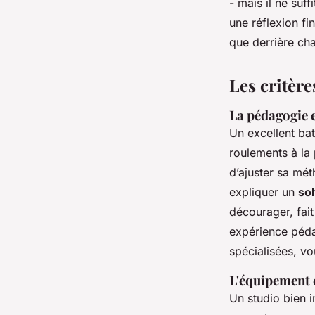
- mais il ne suff
une réflexion fi
Dinaïs
•
25/06/2026 09:14
•
9 min de lecture
que derrière cha
Les critère
La pédagogie e
Un excellent bat
roulements à la 
d’ajuster sa mét
expliquer un
so
décourager, fait
expérience péda
spécialisées, v
L'équipement 
Un studio bien i