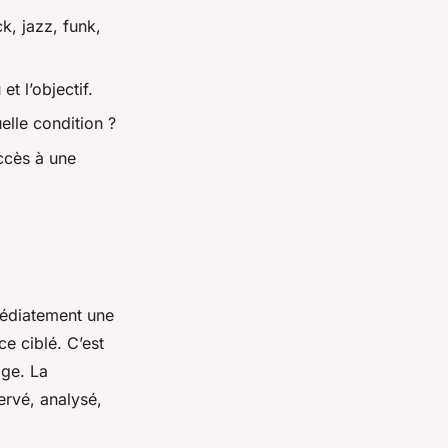
k, jazz, funk,
t l’objectif.
elle condition ?
accès à une
médiatement une
e ciblé. C’est
age. La
rvé, analysé,