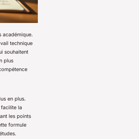
us académique.
avail technique
ui souhaitent
n plus
n compétence
lus en plus.
acilite la
ant les points
ette formule
études.