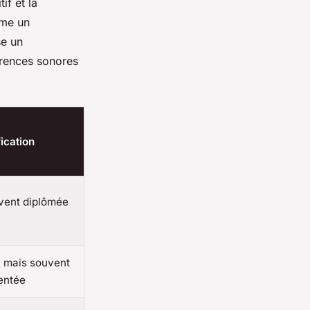
if et la
mme un
se un
érences sonores
fication
vent diplômée
, mais souvent
entée