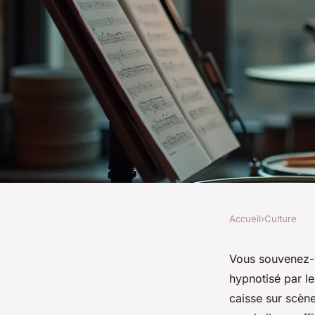
Accueil
›
Culture
CULTURE
Comment bien chois
Vous souvenez-v
hypnotisé par le
batterie à Valencien
caisse sur scène