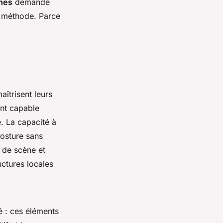
nnes
demande
la méthode. Parce
aîtrisent leurs
ant capable
e. La capacité à
posture sans
e de scène et
ctures locales
é : ces éléments