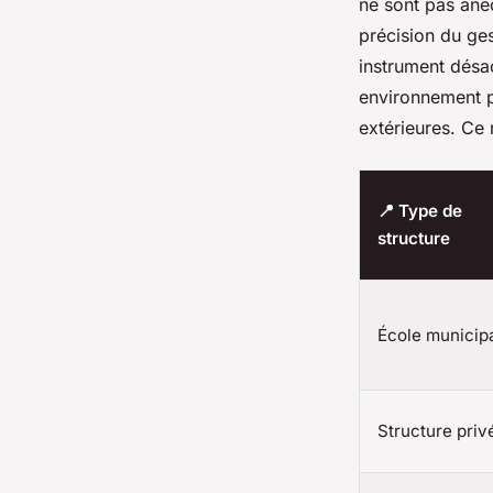
ne sont pas anec
précision du ges
instrument désa
environnement p
extérieures. Ce 
📍 Type de
structure
École municip
Structure priv