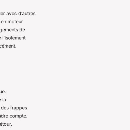
uer avec d’autres
t en moteur
angements de
 l’isolement
rcément.
ue.
 la
, des frappes
endre compte.
étour.