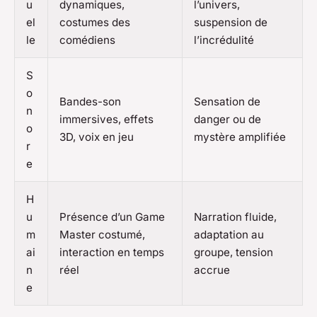
u
dynamiques,
l’univers,
el
costumes des
suspension de
le
comédiens
l’incrédulité
S
o
Bandes-son
Sensation de
n
immersives, effets
danger ou de
o
3D, voix en jeu
mystère amplifiée
r
e
H
u
Présence d’un Game
Narration fluide,
m
Master costumé,
adaptation au
ai
interaction en temps
groupe, tension
n
réel
accrue
e