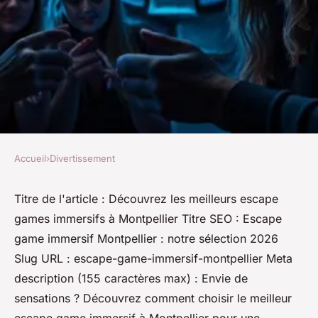
Accueil
›
Divertissement
DIVERTISSEMENT
Découvrez les meilleurs
Titre de l'article : Découvrez les meilleurs escape
games immersifs à Montpellier Titre SEO : Escape
escape games immersifs à
game immersif Montpellier : notre sélection 2026
Montpellier
Slug URL : escape-game-immersif-montpellier Meta
description (155 caractères max) : Envie de
Claude
•
01/06/2026 08:16
•
11 min de lecture
sensations ? Découvrez comment choisir le meilleur