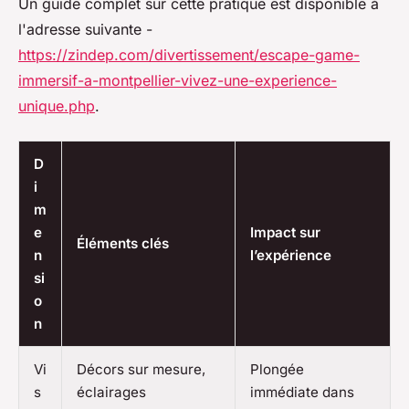
Un guide complet sur cette pratique est disponible à
l'adresse suivante -
https://zindep.com/divertissement/escape-game-
immersif-a-montpellier-vivez-une-experience-
unique.php
.
D
i
m
e
Impact sur
Éléments clés
n
l’expérience
si
o
n
Vi
Décors sur mesure,
Plongée
s
éclairages
immédiate dans