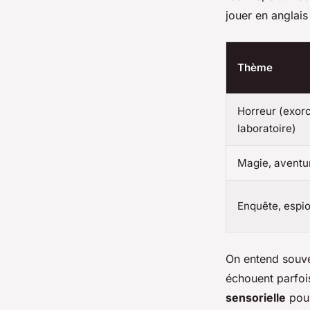
jouer en anglais
Thème
Horreur (exor
laboratoire)
Magie, aventu
Enquête, espi
On entend souven
échouent parfoi
sensorielle
pous