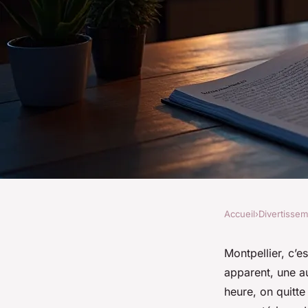
Accueil
›
Divertisse
DIVERTISSEMENT
Escape Game immersi
Montpellier, c’es
apparent, une a
Vivez une expérienc
heure, on quitt