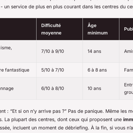
 - un service de plus en plus courant dans les centres du cen
Difficulté
Âge
Publ
moyenne
minimum
cisme,
7/10 à 9/10
14 ans
Amis
re fantastique
5/10 à 7/10
6 à 8 ans
Fami
Entr
onnage
6/10 à 8/10
10 ans
gro
t : “Et si on n’y arrive pas ?” Pas de panique. Même les me
s. La plupart des centres, dont ceux qui proposent une
imm
sée, incluent un moment de débriefing. À la fin, si vous n’