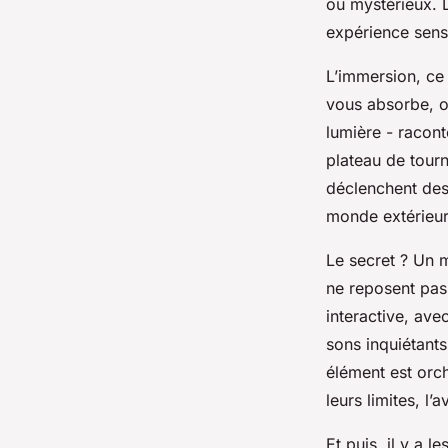
ou mystérieux. L
expérience senso
Claude
•
21/05/2026 11:09
•
9 min de lecture
L’immersion, ce 
vous absorbe, o
lumière - racont
plateau de tour
déclenchent des 
monde extérieur.
Le secret ? Un
ne reposent pas
interactive, ave
sons inquiétants
élément est orch
leurs limites, 
Et puis, il y a 