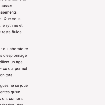
pousser
tissements,
pe. Que vous
t le rythme et
 reste fluide,
 : du laboratoire
ns d’espionnage
illent un âge
 - ce qui permet
on total.
lègues ne se joue
entes qu’un
s ont compris