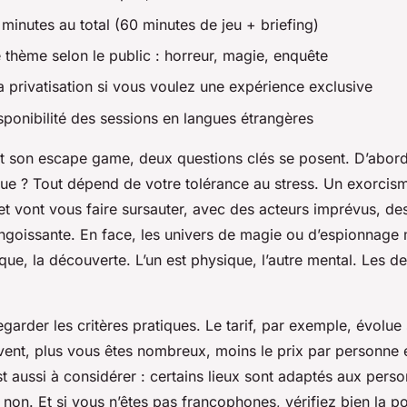
minutes au total (60 minutes de jeu + briefing)
 thème selon le public : horreur, magie, enquête
a privatisation si vous voulez une expérience exclusive
isponibilité des sessions en langues étrangères
t son escape game, deux questions clés se posent. D’abord
que ? Tout dépend de votre tolérance au stress. Un exorcis
et vont vous faire sursauter, avec des acteurs imprévus, des
goissante. En face, les univers de magie ou d’espionnage m
gique, la découverte. L’un est physique, l’autre mental. Les d
 regarder les critères pratiques. Le tarif, par exemple, évolu
vent, plus vous êtes nombreux, moins le prix par personne e
est aussi à considérer : certains lieux sont adaptés aux pers
s non. Et si vous n’êtes pas francophones, vérifiez bien la po