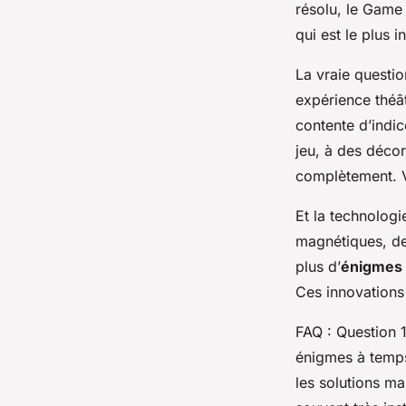
résolu, le Game
qui est le plus i
La vraie questio
expérience théâ
contente d’indi
jeu, à des déco
complètement. Vo
Et la technologi
magnétiques, de
plus d’
énigmes 
Ces innovations r
FAQ : Question 1
énigmes à temps
les solutions ma