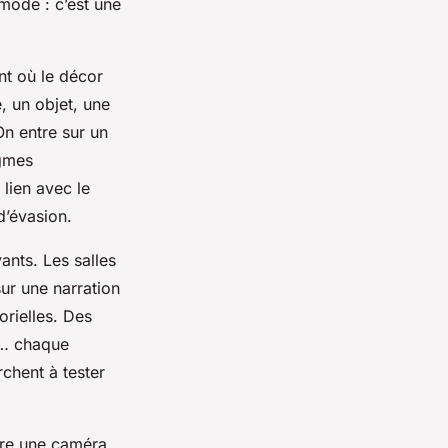
mode : c’est une
nt où le décor
, un objet, une
On entre sur un
igmes
lien avec le
d’évasion.
ants. Les salles
ur une narration
orielles. Des
ls… chaque
chent à tester
ière une caméra.