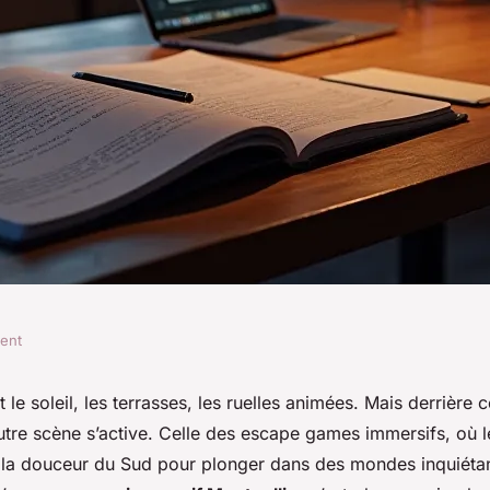
ment
f à Montpellier :
t le soleil, les terrasses, les ruelles animées. Mais derrière 
utre scène s’active. Celle des escape games immersifs, où 
e unique
e la douceur du Sud pour plonger dans des mondes inquiéta