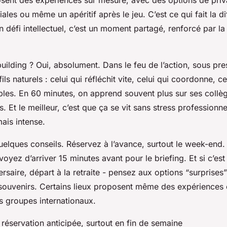
posent des expériences sur mesure, avec des options de priv
ales ou même un apéritif après le jeu. C’est ce qui fait la di
un défi intellectuel, c’est un moment partagé, renforcé par l
uilding ? Oui, absolument. Dans le feu de l’action, sous pre
ls naturels : celui qui réfléchit vite, celui qui coordonne, ce
sibles. En 60 minutes, on apprend souvent plus sur ses collè
. Et le meilleur, c’est que ça se vit sans stress professionne
ais intense.
uelques conseils. Réservez à l’avance, surtout le week-end
évoyez d’arriver 15 minutes avant pour le briefing. Et si c’es
ersaire, départ à la retraite - pensez aux options “surprises”
souvenirs. Certains lieux proposent même des expériences 
s groupes internationaux.
réservation anticipée, surtout en fin de semaine