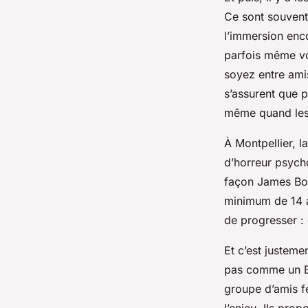
Ce sont souvent
l’immersion enco
parfois même vo
soyez entre amis
s’assurent que pe
même quand les
À Montpellier, l
d’horreur psych
façon James Bon
minimum de 14 an
de progresser : 
Et c’est justeme
pas comme un EV
groupe d’amis f