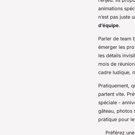
l’enjeu. Ils pro
animations spéci
n’est pas juste 
d’équipe
.
Parler de team b
émerger les profi
les détails invi
mois de réunions
cadre ludique, m
Pratiquement, q
partent vite. Pr
spéciale - anniv
gâteau, photos 
pratique pour le
Préférez une 