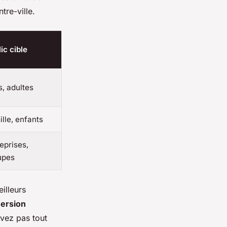
tre-ville.
ic cible
, adultes
lle, enfants
eprises,
upes
illeurs
ersion
avez pas tout