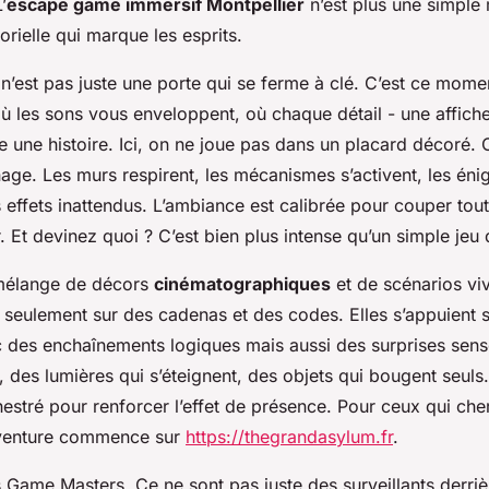
’
escape game immersif Montpellier
n’est plus une simple 
rielle qui marque les esprits.
n’est pas juste une porte qui se ferme à clé. C’est ce mome
ù les sons vous enveloppent, où chaque détail - une affiche
e une histoire. Ici, on ne joue pas dans un placard décoré. 
nage. Les murs respirent, les mécanismes s’activent, les én
effets inattendus. L’ambiance est calibrée pour couper tout 
 Et devinez quoi ? C’est bien plus intense qu’un simple jeu 
 mélange de décors
cinématographiques
et de scénarios viv
 seulement sur des cadenas et des codes. Elles s’appuient s
c des enchaînements logiques mais aussi des surprises sens
, des lumières qui s’éteignent, des objets qui bougent seu
estré pour renforcer l’effet de présence. Pour ceux qui cher
l’aventure commence sur
https://thegrandasylum.fr
.
les Game Masters. Ce ne sont pas juste des surveillants derr