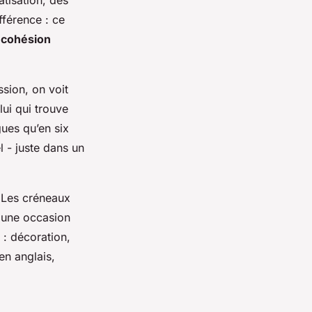
atisation, des
fférence : ce
a
cohésion
ssion, on voit
lui qui trouve
gues qu’en six
l - juste dans un
. Les créneaux
t une occasion
 : décoration,
en anglais,