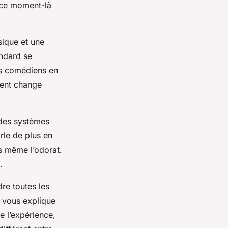
 ce moment-là
sique et une
andard se
es comédiens en
ment change
 des systèmes
le de plus en
is même l’odorat.
.
dre toutes les
 vous explique
e l’expérience,