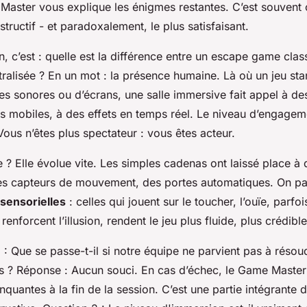
 Master vous explique les énigmes restantes. C’est souvent
nstructif - et paradoxalement, le plus satisfaisant.
n, c’est : quelle est la différence entre un escape game clas
tralisée ? En un mot : la présence humaine. Là où un jeu st
ces sonores ou d’écrans, une salle immersive fait appel à d
rs mobiles, à des effets en temps réel. Le niveau d’engage
us n’êtes plus spectateur : vous êtes acteur.
e ? Elle évolue vite. Les simples cadenas ont laissé place à
s capteurs de mouvement, des portes automatiques. On par
sensorielles
: celles qui jouent sur le toucher, l’ouïe, parfo
enforcent l’illusion, rendent le jeu plus fluide, plus crédible
 : Que se passe-t-il si notre équipe ne parvient pas à résou
 ? Réponse : Aucun souci. En cas d’échec, le Game Master
nquantes à la fin de la session. C’est une partie intégrante d