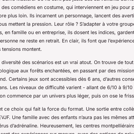
 des comédiens en costume, qui interviennent en jeu pour 
re plus loin. Ils incarnent un personnage, lancent des aver
us mettent la pression. Leur rôle ? S’adapter à votre grou
, en famille ou en entreprise, ils dosent les indices, garden
rsonne ne reste en retrait. En clair, ils font que l’expérience
 tensions montent.
a diversité des scénarios est un vrai atout. On trouve de tout
ologique aux forêts enchantées, en passant par des missio
d. Certains jeux sont accessibles dès 6 ans, d’autres conse
s. Les niveaux de difficulté varient - allant de 6/10 à 9/10
on commence par un univers plus léger, puis on ose le friss
nt ce choix qui fait la force du format. Une sortie entre col
JF. Une famille avec des enfants n’aura pas les mêmes att
érus d’adrénaline. Heureusement, les centres montpelliérain